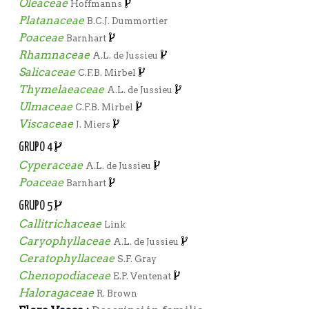
Oleaceae
Hoffmanns
Platanaceae
B.C.J. Dummortier
Poaceae
Barnhart
Rhamnaceae
A.L. de Jussieu
Salicaceae
C.F.B. Mirbel
Thymelaeaceae
A.L. de Jussieu
Ulmaceae
C.F.B. Mirbel
Viscaceae
J. Miers
GRUPO 4
Cyperaceae
A.L. de Jussieu
Poaceae
Barnhart
GRUPO 5
Callitrichaceae
Link
Caryophyllaceae
A.L. de Jussieu
Ceratophyllaceae
S.F. Gray
Chenopodiaceae
E.P. Ventenat
Haloragaceae
R. Brown