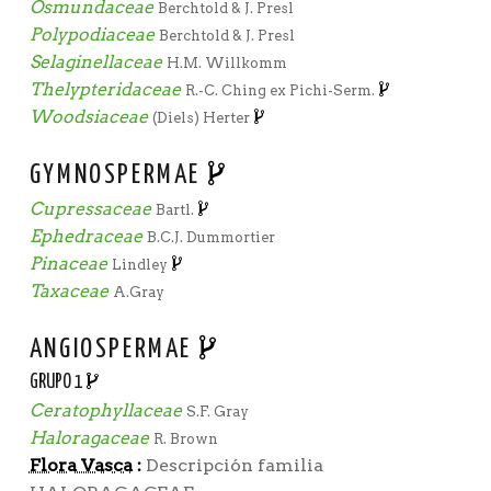
Osmundaceae
Berchtold & J. Presl
Polypodiaceae
Berchtold & J. Presl
Selaginellaceae
H.M. Willkomm
Thelypteridaceae
R.-C. Ching ex Pichi-Serm.
Woodsiaceae
(Diels) Herter
GYMNOSPERMAE
Cupressaceae
Bartl.
Ephedraceae
B.C.J. Dummortier
Pinaceae
Lindley
Taxaceae
A.Gray
ANGIOSPERMAE
GRUPO 1
Ceratophyllaceae
S.F. Gray
Haloragaceae
R. Brown
Flora Vasca
:
Descripción familia