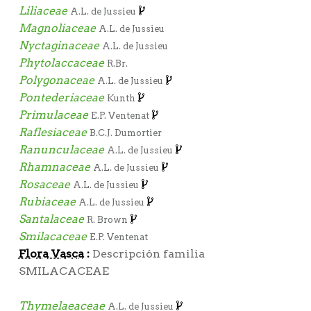
Liliaceae
A.L. de Jussieu
Magnoliaceae
A.L. de Jussieu
Nyctaginaceae
A.L. de Jussieu
Phytolaccaceae
R.Br.
Polygonaceae
A.L. de Jussieu
Pontederiaceae
Kunth
Primulaceae
E.P. Ventenat
Raflesiaceae
B.C.J. Dumortier
Ranunculaceae
A.L. de Jussieu
Rhamnaceae
A.L. de Jussieu
Rosaceae
A.L. de Jussieu
Rubiaceae
A.L. de Jussieu
Santalaceae
R. Brown
Smilacaceae
E.P. Ventenat
Flora Vasca
:
Descripción familia
SMILACACEAE
Thymelaeaceae
A.L. de Jussieu