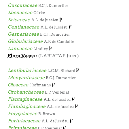
Cuscutaceae
B.C.J. Dumortier
Ebenaceae
Gürke
Ericaceae
A.L. de Jussieu
Gentianaceae
A.L. de Jussieu
Gesneriaceae
B.C.J. Dumortier
Globulariaceae
A.P. de Candolle
Lamiaceae
Lindley
Flora Vasca
:
(LABIATAE Juss.)
Lentibulariaceae
L.C.M. Richard
Menyanthaceae
B.C.J. Dumortier
Oleaceae
Hoffmanns
Orobanchaceae
E.P. Ventenat
Plantaginaceae
A.L. de Jussieu
Plumbaginaceae
A.L. de Jussieu
Polygalaceae
R. Brown
Portulacaceae
A.L. de Jussieu
Primulaceae
E.P. Ventenat