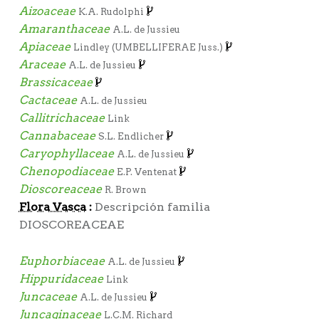
Aizoaceae
K.A. Rudolphi
Amaranthaceae
A.L. de Jussieu
Apiaceae
Lindley (UMBELLIFERAE Juss.)
Araceae
A.L. de Jussieu
Brassicaceae
Cactaceae
A.L. de Jussieu
Callitrichaceae
Link
Cannabaceae
S.L. Endlicher
Caryophyllaceae
A.L. de Jussieu
Chenopodiaceae
E.P. Ventenat
Dioscoreaceae
R. Brown
Flora Vasca
:
Descripción familia
DIOSCOREACEAE
Euphorbiaceae
A.L. de Jussieu
Hippuridaceae
Link
Juncaceae
A.L. de Jussieu
Juncaginaceae
L.C.M. Richard