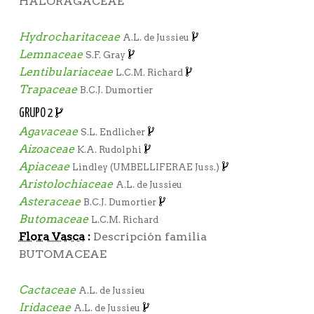
HALORAGACEAE
Hydrocharitaceae
A.L. de Jussieu
Lemnaceae
S.F. Gray
Lentibulariaceae
L.C.M. Richard
Trapaceae
B.C.J. Dumortier
GRUPO 2
Agavaceae
S.L. Endlicher
Aizoaceae
K.A. Rudolphi
Apiaceae
Lindley (UMBELLIFERAE Juss.)
Aristolochiaceae
A.L. de Jussieu
Asteraceae
B.C.J. Dumortier
Butomaceae
L.C.M. Richard
Flora Vasca
:
Descripción familia
BUTOMACEAE
Cactaceae
A.L. de Jussieu
Iridaceae
A.L. de Jussieu