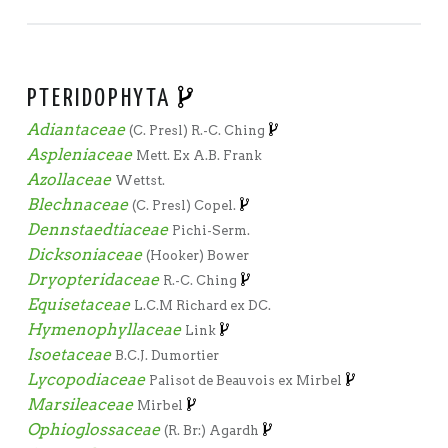
PTERIDOPHYTA
Adiantaceae
(C. Presl) R.-C. Ching
Aspleniaceae
Mett. Ex A.B. Frank
Azollaceae
Wettst.
Blechnaceae
(C. Presl) Copel.
Dennstaedtiaceae
Pichi-Serm.
Dicksoniaceae
(Hooker) Bower
Dryopteridaceae
R.-C. Ching
Equisetaceae
L.C.M Richard ex DC.
Hymenophyllaceae
Link
Isoetaceae
B.C.J. Dumortier
Lycopodiaceae
Palisot de Beauvois ex Mirbel
Marsileaceae
Mirbel
Ophioglossaceae
(R. Br:) Agardh