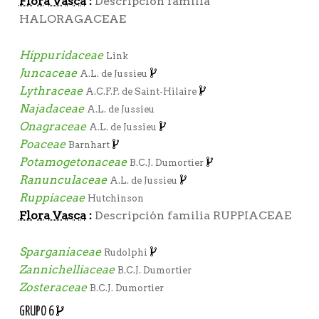
Flora Vasca
:
Descripción familia
HALORAGACEAE
Hippuridaceae
Link
Juncaceae
A.L. de Jussieu
Lythraceae
A.C.F.P. de Saint-Hilaire
Najadaceae
A.L. de Jussieu
Onagraceae
A.L. de Jussieu
Poaceae
Barnhart
Potamogetonaceae
B.C.J. Dumortier
Ranunculaceae
A.L. de Jussieu
Ruppiaceae
Hutchinson
Flora Vasca
:
Descripción familia RUPPIACEAE
Sparganiaceae
Rudolphi
Zannichelliaceae
B.C.J. Dumortier
Zosteraceae
B.C.J. Dumortier
GRUPO 6