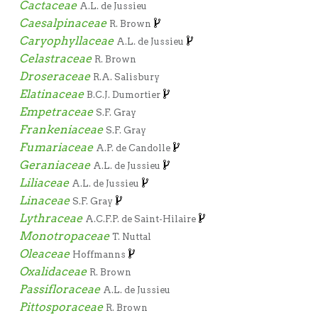
Cactaceae
A.L. de Jussieu
Caesalpinaceae
R. Brown
Caryophyllaceae
A.L. de Jussieu
Celastraceae
R. Brown
Droseraceae
R.A. Salisbury
Elatinaceae
B.C.J. Dumortier
Empetraceae
S.F. Gray
Frankeniaceae
S.F. Gray
Fumariaceae
A.P. de Candolle
Geraniaceae
A.L. de Jussieu
Liliaceae
A.L. de Jussieu
Linaceae
S.F. Gray
Lythraceae
A.C.F.P. de Saint-Hilaire
Monotropaceae
T. Nuttal
Oleaceae
Hoffmanns
Oxalidaceae
R. Brown
Passifloraceae
A.L. de Jussieu
Pittosporaceae
R. Brown