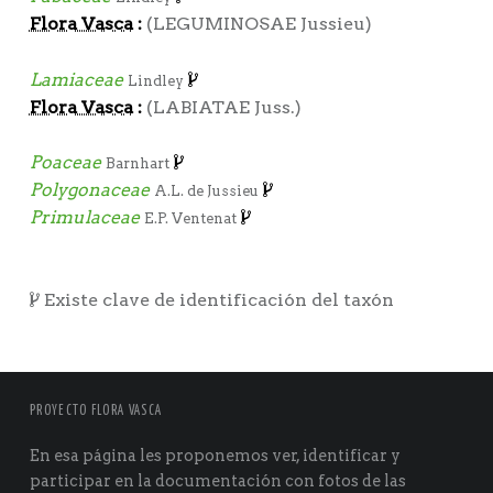
Flora Vasca
:
(LEGUMINOSAE Jussieu)
Lamiaceae
Lindley
Flora Vasca
:
(LABIATAE Juss.)
Poaceae
Barnhart
Polygonaceae
A.L. de Jussieu
Primulaceae
E.P. Ventenat
Existe clave de identificación del taxón
PROYECTO FLORA VASCA
En esa página les proponemos ver, identificar y
participar en la documentación con fotos de las