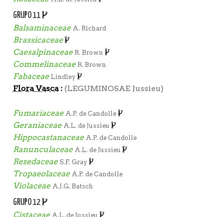
GRUPO 11
Balsaminaceae
A. Richard
Brassicaceae
Caesalpinaceae
R. Brown
Commelinaceae
R. Brown
Fabaceae
Lindley
Flora Vasca
:
(LEGUMINOSAE Jussieu)
Fumariaceae
A.P. de Candolle
Geraniaceae
A.L. de Jussieu
Hippocastanaceae
A.P. de Candolle
Ranunculaceae
A.L. de Jussieu
Resedaceae
S.F. Gray
Tropaeolaceae
A.P. de Candolle
Violaceae
A.J.G. Batsch
GRUPO 12
Cistaceae
A.L. de Jussieu