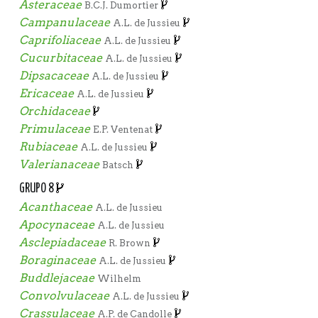
Asteraceae
B.C.J. Dumortier
Campanulaceae
A.L. de Jussieu
Caprifoliaceae
A.L. de Jussieu
Cucurbitaceae
A.L. de Jussieu
Dipsacaceae
A.L. de Jussieu
Ericaceae
A.L. de Jussieu
Orchidaceae
Primulaceae
E.P. Ventenat
Rubiaceae
A.L. de Jussieu
Valerianaceae
Batsch
GRUPO 8
Acanthaceae
A.L. de Jussieu
Apocynaceae
A.L. de Jussieu
Asclepiadaceae
R. Brown
Boraginaceae
A.L. de Jussieu
Buddlejaceae
Wilhelm
Convolvulaceae
A.L. de Jussieu
Crassulaceae
A.P. de Candolle