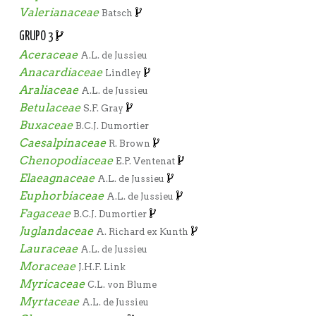
Valerianaceae
Batsch
GRUPO 3
Aceraceae
A.L. de Jussieu
Anacardiaceae
Lindley
Araliaceae
A.L. de Jussieu
Betulaceae
S.F. Gray
Buxaceae
B.C.J. Dumortier
Caesalpinaceae
R. Brown
Chenopodiaceae
E.P. Ventenat
Elaeagnaceae
A.L. de Jussieu
Euphorbiaceae
A.L. de Jussieu
Fagaceae
B.C.J. Dumortier
Juglandaceae
A. Richard ex Kunth
Lauraceae
A.L. de Jussieu
Moraceae
J.H.F. Link
Myricaceae
C.L. von Blume
Myrtaceae
A.L. de Jussieu