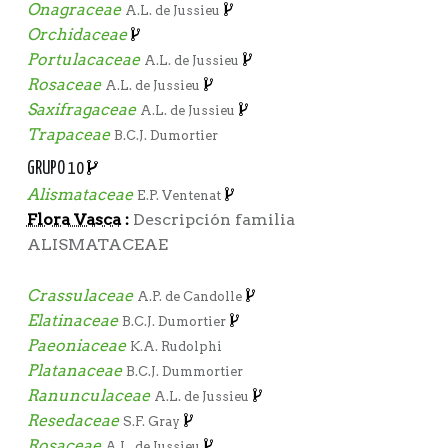
Onagraceae
A.L. de Jussieu
Orchidaceae
Portulacaceae
A.L. de Jussieu
Rosaceae
A.L. de Jussieu
Saxifragaceae
A.L. de Jussieu
Trapaceae
B.C.J. Dumortier
GRUPO 10
Alismataceae
E.P. Ventenat
Flora Vasca
:
Descripción familia
ALISMATACEAE
Crassulaceae
A.P. de Candolle
Elatinaceae
B.C.J. Dumortier
Paeoniaceae
K.A. Rudolphi
Platanaceae
B.C.J. Dummortier
Ranunculaceae
A.L. de Jussieu
Resedaceae
S.F. Gray
Rosaceae
A.L. de Jussieu