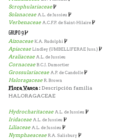
Scrophulariaceae
Solanaceae
A.L. de Jussieu
Verbenaceae
A.C.F.P. de Saint-Hilaire
GRUPO 9
Aizoaceae
K.A. Rudolphi
Apiaceae
Lindley (UMBELLIFERAE Juss.)
Araliaceae
A.L. de Jussieu
Cornaceae
B.C.J. Dumortier
Grossulariaceae
A.P. de Candolle
Haloragaceae
R. Brown
Flora Vasca
:
Descripción familia
HALORAGACEAE
Hydrocharitaceae
A.L. de Jussieu
Iridaceae
A.L. de Jussieu
Liliaceae
A.L. de Jussieu
Nymphaeaceae
R.A. Salisbury