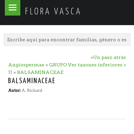
Flora
Skip
FLORA VASCA
Vasca
to
site
content
navigation
«Un paso atrás
Angiospermae
»
GRUPO
Ver taxones inferiores »
11
»
BALSAMINACEAE
BALSAMINACEAE
Autor:
A. Richard