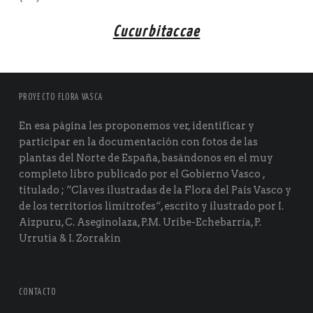
Cucurbitaccae
PROYECTO FLORA VASCA
En esa página les proponemos ver, identificar y
participar en la documentación con fotos de las
plantas del Norte de España, basándonos en el muy
completo libro publicado por el Gobierno Vasco ,
titulado ; “Claves ilustradas de la Flora del País Vasco y
de los territorios limítrofes“, escrito y ilustrado por I.
Aizpuru, C. Aseginolaza, P.M. Uribe-Echebarría, P.
Urrutia & I. Zorrakin
CONTACTO