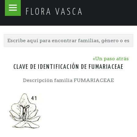
Flora
Skip
FLORA VASCA
Vasca
to
site
content
navigation
«Un paso atrás
CLAVE DE IDENTIFICACIÓN DE FUMARIACEAE
Descripción familia FUMARIACEAE