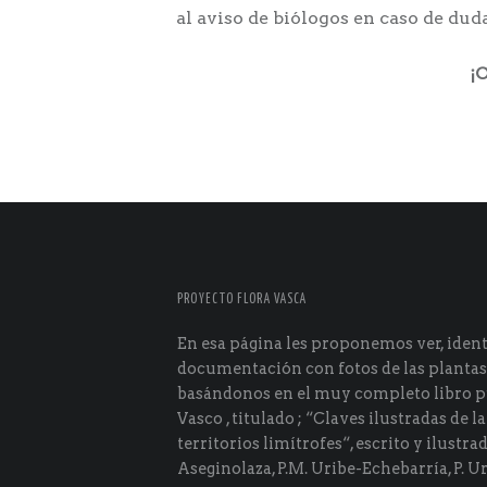
al aviso de biólogos en caso de dud
¡
PROYECTO FLORA VASCA
En esa página les proponemos ver, identi
documentación con fotos de las plantas
basándonos en el muy completo libro p
Vasco , titulado ; “Claves ilustradas de la
territorios limítrofes“, escrito y ilustra
Aseginolaza, P.M. Uribe-Echebarría, P. Ur