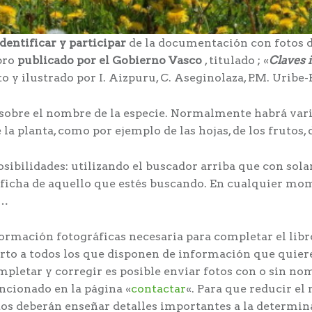
identificar y participar
de la documentación con fotos de
bro
publicado por el Gobierno Vasco
, titulado ; «
Claves i
ito y ilustrado por I. Aizpuru, C. Aseginolaza, P.M. Uribe-
c sobre el nombre de la especie. Normalmente habrá varia
 la planta, como por ejemplo de las hojas, de los frutos,
 posibilidades: utilizando el buscador arriba que con s
la ficha de aquello que estés buscando. En cualquier mom
r…
ormación fotográficas necesaria para completar el libr
ierto a todos los que disponen de información que quier
mpletar y corregir es posible enviar fotos con o sin no
ncionado en la página «
contactar
«. Para que reducir e
fotos deberán enseñar detalles importantes a la determ