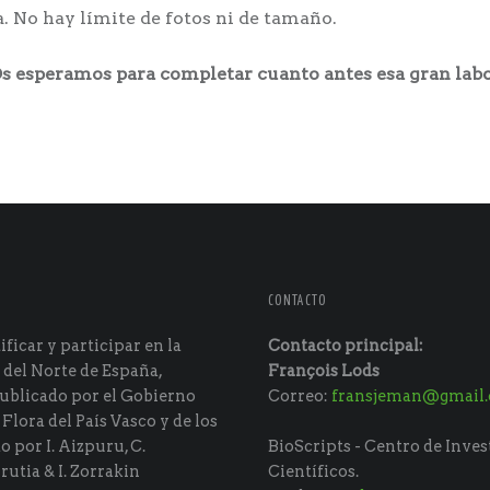
a. No hay límite de fotos ni de tamaño.
Os esperamos para completar cuanto antes esa gran labo
CONTACTO
ficar y participar en la
Contacto principal:
 del Norte de España,
François Lods
ublicado por el Gobierno
Correo:
fransjeman@gmail
 Flora del País Vasco y de los
do por I. Aizpuru, C.
BioScripts - Centro de Inves
rutia & I. Zorrakin
Científicos.