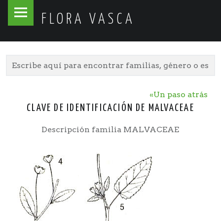
Flora
Skip
FLORA VASCA
Vasca
to
site
content
navigation
«Un paso atrás
CLAVE DE IDENTIFICACIÓN DE MALVACEAE
Descripción familia MALVACEAE