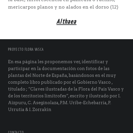
mericarpos planos y no alados en el dorso (12)
Althaea
PROYECTO FLORA VASCA
En esa página les proponemos ver, identificar y
participar en la documentación con fotos de las
plantas del Norte de España, basándonos en el muy
completo libro publicado por el Gobierno Vasco ,
titulado ; “Claves ilustradas de la Flora del País Vasco y
de los territorios limítrofes“, escrito y ilustrado por I.
Aizpuru, C. Aseginolaza, P.M. Uribe-Echebarría, P.
Urrutia & I. Zorrakin
CONTACTO