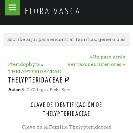
Flora
Skip
FLORA VASCA
Vasca
to
site
content
navigation
«Un paso atrás
Pteridophyta
»
Ver taxones inferiores »
THELYPTERIDACEAE
THELYPTERIDACEAE
Autor:
R.-C. Ching ex Pichi-Serm.
CLAVE DE IDENTIFICACIÓN DE
THELYPTERIDACEAE
Clave de la Familia Thelypteridaceae