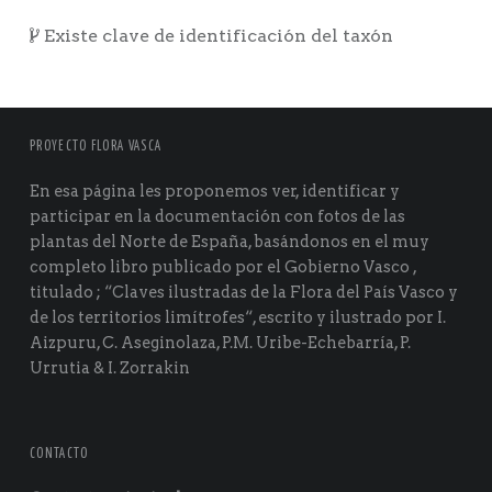
Existe clave de identificación del taxón
PROYECTO FLORA VASCA
En esa página les proponemos ver, identificar y
participar en la documentación con fotos de las
plantas del Norte de España, basándonos en el muy
completo libro publicado por el Gobierno Vasco ,
titulado ; “Claves ilustradas de la Flora del País Vasco y
de los territorios limítrofes“, escrito y ilustrado por I.
Aizpuru, C. Aseginolaza, P.M. Uribe-Echebarría, P.
Urrutia & I. Zorrakin
CONTACTO