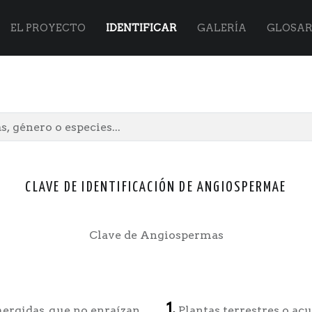
Flora
Skip
EL PROYECTO
IDENTIFICAR
GALERÍA
GLOSAR
Vasca
to
site
content
CLAVE DE IDENTIFICACIÓN DE ANGIOSPERMAE
navigation
Clave de Angiospermas
1.
mergidas, que no enraízan
Plantas terrestres o acu