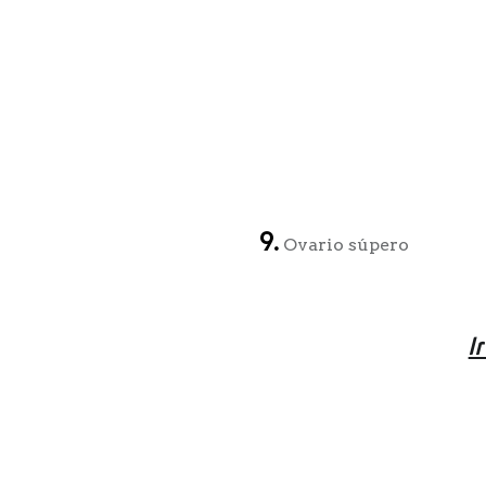
9.
Ovario súpero
I