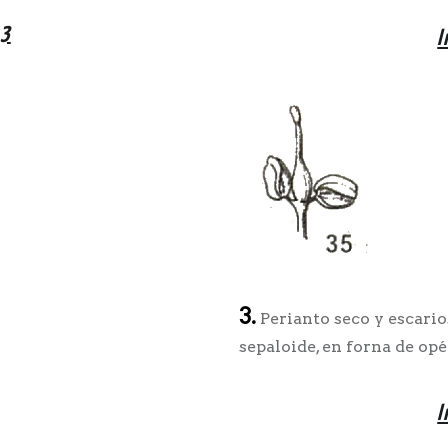
 3
I
3.
Perianto seco y escarios
sepaloide, en forna de opé
I