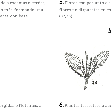
5.
ido a escamas o cerdas;
Flores con perianto o si
, I o más, formando una
flores no dispuestas en es
ares, con base
(37,38)
I
6.
rgidas o flotantes; a
Plantas terrestres o ac