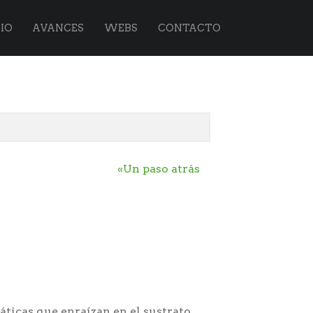
IO
AVANCES
WEBS
CONTACTO
«Un paso atrás
áticas que enraízan en el sustrato