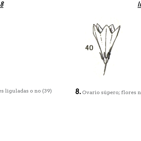
 8
I
8.
s liguladas o no (39)
Ovario súpero; flores n