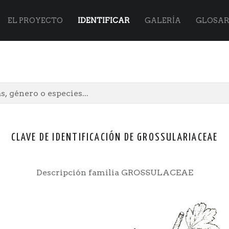
Flora
Skip
EL PROYECTO
IDENTIFICAR
GALERÍA
GLOSAR
Vasca
to
site
content
CLAVE DE IDENTIFICACIÓN DE GROSSULARIACEAE
navigation
Descripción familia GROSSULACEAE