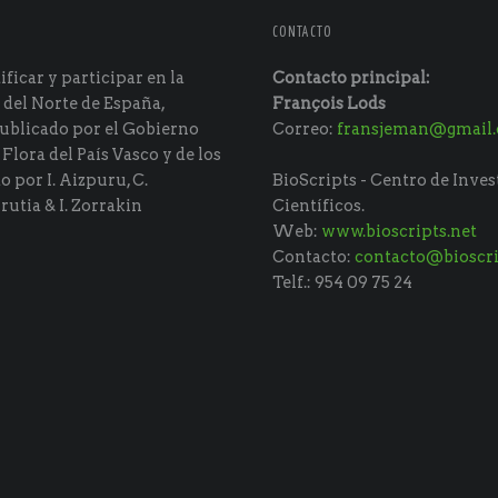
CONTACTO
ficar y participar en la
Contacto principal:
 del Norte de España,
François Lods
ublicado por el Gobierno
Correo:
fransjeman@gmail
 Flora del País Vasco y de los
do por I. Aizpuru, C.
BioScripts - Centro de Inves
rutia & I. Zorrakin
Científicos.
Web:
www.bioscripts.net
Contacto:
contacto@bioscri
Telf.: 954 09 75 24