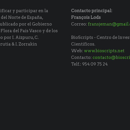
ficar y participar en la
Contacto principal:
 del Norte de España,
François Lods
ublicado por el Gobierno
Correo:
fransjeman@gmail
 Flora del País Vasco y de los
do por I. Aizpuru, C.
BioScripts - Centro de Inves
rutia & I. Zorrakin
Científicos.
Web:
www.bioscripts.net
Contacto:
contacto@bioscri
Telf.: 954 09 75 24