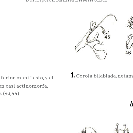
1.
Corola bilabiada, netam
nferior manifiesto, y el
en casi actinomorfa,
 (43,44)
I