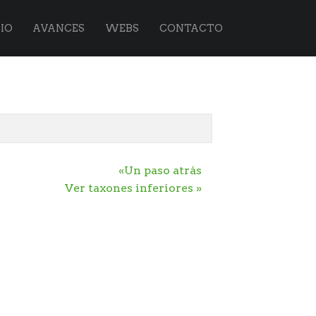
IO
AVANCES
WEBS
CONTACTO
«Un paso atrás
Ver taxones inferiores »