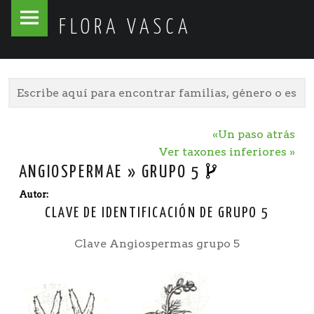
Flora
Skip
FLORA VASCA
Vasca
to
site
content
navigation
«Un paso atrás
Ver taxones inferiores »
ANGIOSPERMAE » GRUPO 5
Autor:
CLAVE DE IDENTIFICACIÓN DE GRUPO 5
Clave Angiospermas grupo 5