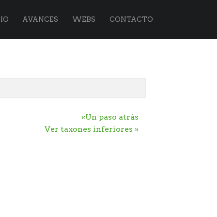
IO
AVANCES
WEBS
CONTACTO
«Un paso atrás
Ver taxones inferiores »