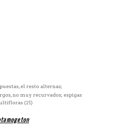
puestas, el resto alternas;
argos, no muy recurvados; espigas
ltifloras (21)
otamogeton