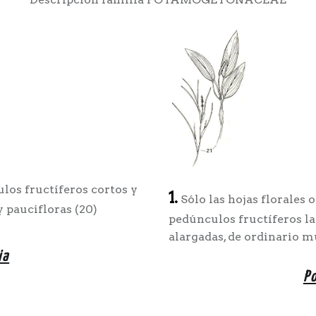
los fructíferos cortos y
1.
Sólo las hojas florales o
 paucifloras (20)
pedúnculos fructíferos l
alargadas, de ordinario mu
ia
P