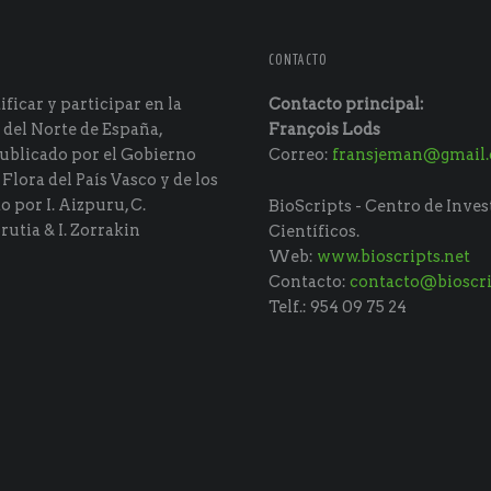
CONTACTO
ficar y participar en la
Contacto principal:
 del Norte de España,
François Lods
ublicado por el Gobierno
Correo:
fransjeman@gmail
 Flora del País Vasco y de los
do por I. Aizpuru, C.
BioScripts - Centro de Inves
rutia & I. Zorrakin
Científicos.
Web:
www.bioscripts.net
Contacto:
contacto@bioscri
Telf.: 954 09 75 24