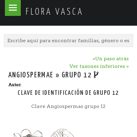
Flora
Skip
FLORA VASCA
Vasca
to
site
content
navigation
«Un paso atrás
Ver taxones inferiores »
ANGIOSPERMAE » GRUPO 12
Autor:
CLAVE DE IDENTIFICACIÓN DE GRUPO 12
Clave Angiospermas grupo 12