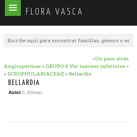
Flora
Skip
FLORA VASCA
Vasca
to
site
content
navigation
«Un paso atrás
Angiospermae
»
GRUPO 8
Ver taxones inferiores »
»
SCROPHULARIACEAE
»
Bellardia
BELLARDIA
Autor:
C. Allioni,