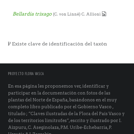
Bellardia trixago
(C. von Linné) C. Allioni
Existe clave de identificación del taxón
PROYECTO FLORA VASCA
En esa página les proponemos ver, identificar y
participar en la documentación con fotos de las
plantas del Norte de España, basándonos en el muy
completo libro publicado por el Gobierno Vasco ,
titulado ; “Claves ilustradas de la Flora del País Vasco y
de los territorios limítrofes“, escrito y ilustrado por I.
Aizpuru, C. Aseginolaza, P.M. Uribe-Echebarría, P.