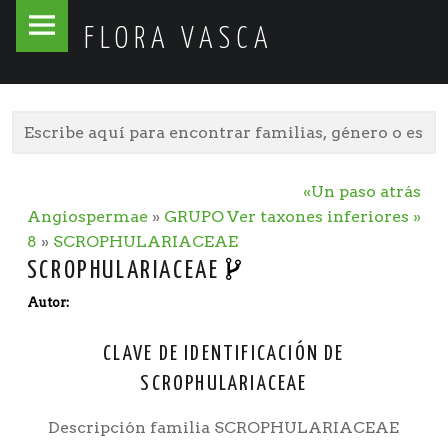
Flora
Skip
FLORA VASCA
Vasca
to
site
content
navigation
«Un paso atrás
Angiospermae
»
GRUPO
Ver taxones inferiores »
8
»
SCROPHULARIACEAE
SCROPHULARIACEAE
Autor:
CLAVE DE IDENTIFICACIÓN DE
SCROPHULARIACEAE
Descripción familia SCROPHULARIACEAE