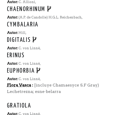
Autor:
C. Allioni,
CHAENORHINUM
Autor:
(A.P. de Candolle) H.G.L. Reichenbach,
CYMBALARIA
Autor:
Hill,
DIGITALIS
Autor:
C. von Linné,
ERINUS
Autor:
C. von Linné,
EUPHORBIA
Autor:
C. von Linné,
Flora Vasca
:
[incluye Chamaesyce S.F Gray)
Lechetrezna; esne·belarra
GRATIOLA
Autor:
C. von Linné,