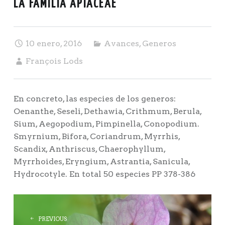
LA FAMILIA APIACEAE
10 enero, 2016
Avances
,
Generos
François Lods
En concreto, las especies de los generos:
Oenanthe, Seseli, Dethawia, Crithmum, Berula,
Sium, Aegopodium, Pimpinella, Conopodium.
Smyrnium, Bifora, Coriandrum, Myrrhis,
Scandix, Anthriscus, Chaerophyllum,
Myrrhoides, Eryngium, Astrantia, Sanicula,
Hydrocotyle. En total 50 especies PP 378-386
POST
NAVIGATION
PREVIOUS