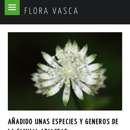
Flora
Skip
FLORA VASCA
Vasca
to
site
content
navigation
AÑADIDO UNAS ESPECIES Y GENEROS DE