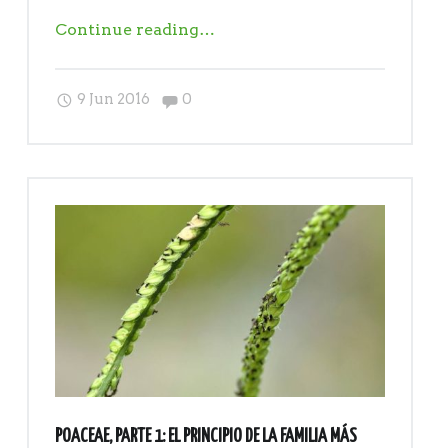
"Nueva
Continue reading
…
aportación
de
Comments:
9 Jun 2016
0
la
familia:
Poaceae,
parte
2"
POACEAE, PARTE 1: EL PRINCIPIO DE LA FAMILIA MÁS