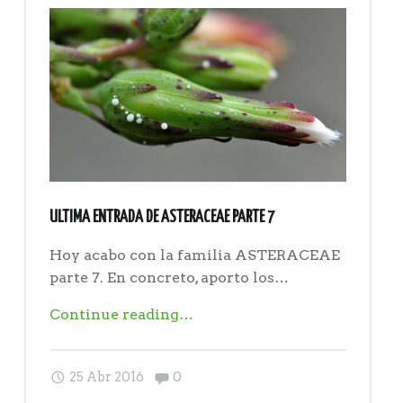
total"
ULTIMA ENTRADA DE ASTERACEAE PARTE 7
Hoy acabo con la familia ASTERACEAE
parte 7. En concreto, aporto los…
"Ultima
Continue reading
…
entrada
de
Comments:
25 Abr 2016
0
ASTERACEAE