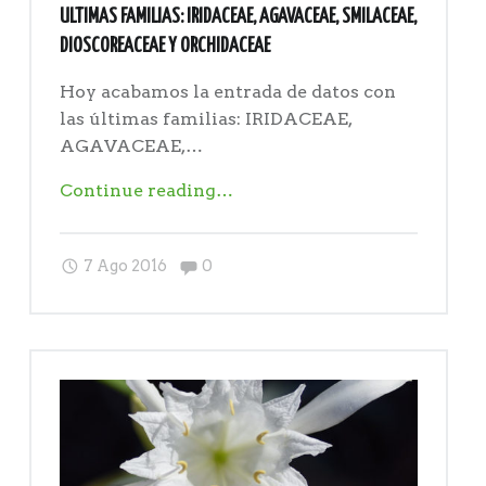
ULTIMAS FAMILIAS: IRIDACEAE, AGAVACEAE, SMILACEAE,
DIOSCOREACEAE Y ORCHIDACEAE
Hoy acabamos la entrada de datos con
las últimas familias: IRIDACEAE,
AGAVACEAE,…
"Ultimas
Continue reading
…
familias:
IRIDACEAE,
Comments:
7 Ago 2016
0
AGAVACEAE,
SMILACEAE,
DIOSCOREACEAE
y
ORCHIDACEAE"