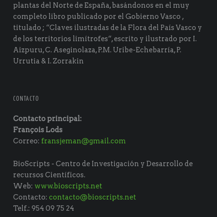
plantas del Norte de España, basándonos en el muy
completo libro publicado por el Gobierno Vasco ,
titulado ; “Claves ilustradas de la Flora del País Vasco y
de los territorios limítrofes“, escrito y ilustrado por I.
Aizpuru, C. Aseginolaza, P.M. Uribe-Echebarría, P.
Urrutia & I. Zorrakin
CONTACTO
Contacto principal:
François Lods
Correo:
fransjeman@gmail.com
BioScripts - Centro de Investigación y Desarrollo de
recursos Científicos.
Web:
www.bioscripts.net
Contacto:
contacto@bioscripts.net
Telf.: 954 09 75 24