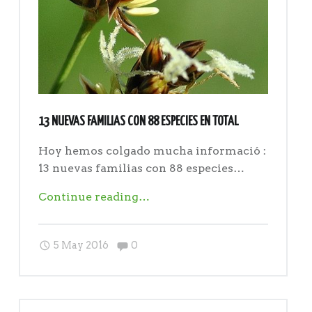
13 NUEVAS FAMILIAS CON 88 ESPECIES EN TOTAL
Hoy hemos colgado mucha informació :
13 nuevas familias con 88 especies…
"13
Continue reading
…
nuevas
familias
Comments:
5 May 2016
0
con
88
especies
en