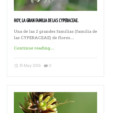
HOY, LA GRAN FAMILIA DE LAS CYPERACEAE.
Una de las 2 grandes familias (familia de
las CYPERACEAE) de flores…
"Hoy,
Continue reading
…
la
gran
Comments:
15 May 2016
0
familia
de
las
CYPERACEAE."