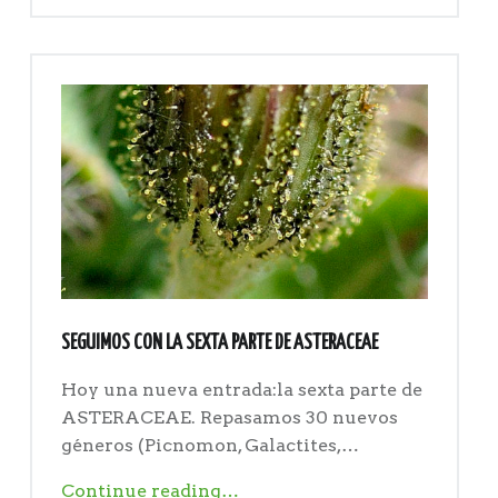
parte
7"
SEGUIMOS CON LA SEXTA PARTE DE ASTERACEAE
Hoy una nueva entrada:la sexta parte de
ASTERACEAE. Repasamos 30 nuevos
géneros (Picnomon, Galactites,…
"Seguimos
Continue reading
…