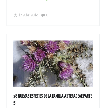
con
la
Comments:
17 Abr 2016
0
sexta
parte
de
ASTERACEAE"
38 NUEVAS ESPECIES DE LA FAMILIA ASTERACEAE PARTE
5