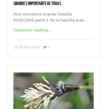
GRANDE E IMPORTANTE DE TODAS.
Hoy atacamos la gran familia
POACEAE, parte 1. Es la familia más…
"POACEAE,
Continue reading
…
parte
1:
Comments:
28 May 2016
0
el
principio
de
la
familia
más
grande
e
importante
de
todas."