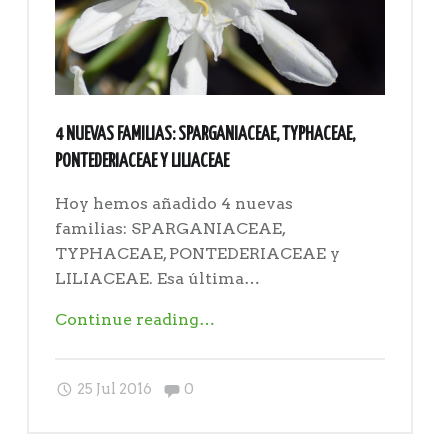
4 NUEVAS FAMILIAS: SPARGANIACEAE, TYPHACEAE,
PONTEDERIACEAE Y LILIACEAE
Hoy hemos añadido 4 nuevas
familias: SPARGANIACEAE,
TYPHACEAE, PONTEDERIACEAE y
LILIACEAE. Esa última…
"4
Continue reading
…
nuevas
familias:
Comments:
25 Jul 2016
0
SPARGANIACEAE,
TYPHACEAE,
PONTEDERIACEAE