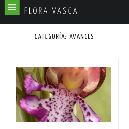
Flora
Skip
FLORA VASCA
Vasca
to
site
content
navigation
CATEGORÍA:
AVANCES