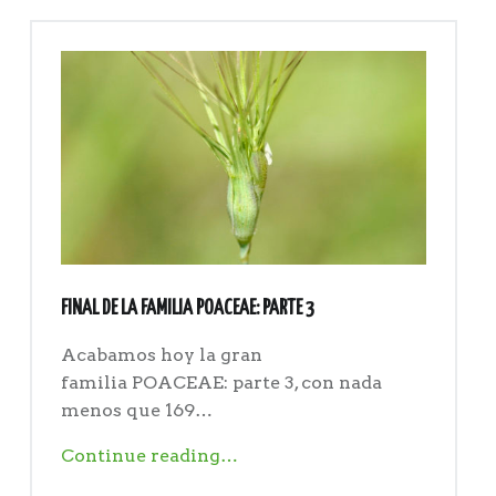
y
LILIACEAE"
FINAL DE LA FAMILIA POACEAE: PARTE 3
Acabamos hoy la gran
familia POACEAE: parte 3, con nada
menos que 169…
"Final
Continue reading
…
de