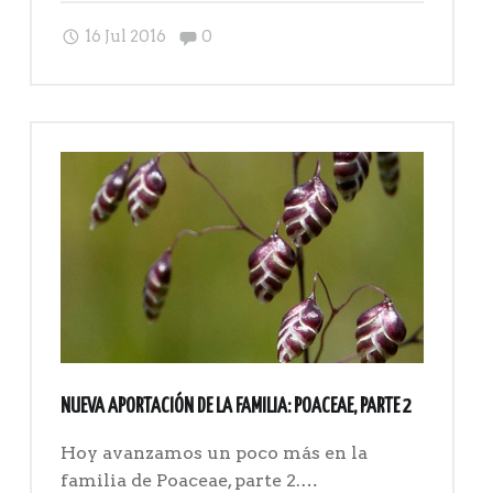
la
Comments:
16 Jul 2016
0
familia
POACEAE:
parte
3"
NUEVA APORTACIÓN DE LA FAMILIA: POACEAE, PARTE 2
Hoy avanzamos un poco más en la
familia de Poaceae, parte 2.…