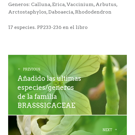
Generos: Calluna, Erica, Vaccinium, Arbutus,
Arctostaphylos, Daboaecia, Rhododendron
17 especies. PP233-236 en el libro
POST
NAVIGATION
PREVIOUS
Añadido las ultimas
especies/generos
de la familia
BRASSSICACEAE
NEXT