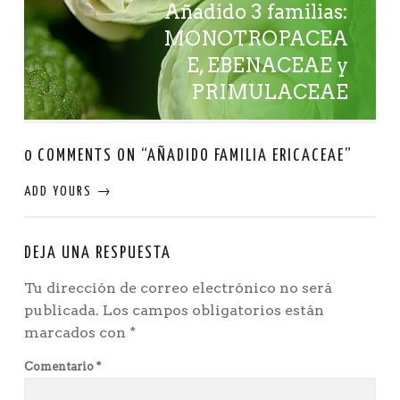
Añadido 3 familias:
MONOTROPACEA
E, EBENACEAE y
PRIMULACEAE
0 COMMENTS ON “
AÑADIDO FAMILIA ERICACEAE
”
ADD YOURS →
DEJA UNA RESPUESTA
Tu dirección de correo electrónico no será
publicada.
Los campos obligatorios están
marcados con
*
Comentario
*