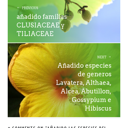
NAVIGATION
PREVIOUS
añadido familias
CLUSIACEAE y
TILIACEAE
NEXT
Añadido especies
de generos
Lavatera, Althaea,
Alcea, Abutillon,
Gossypium e
Hibiscus