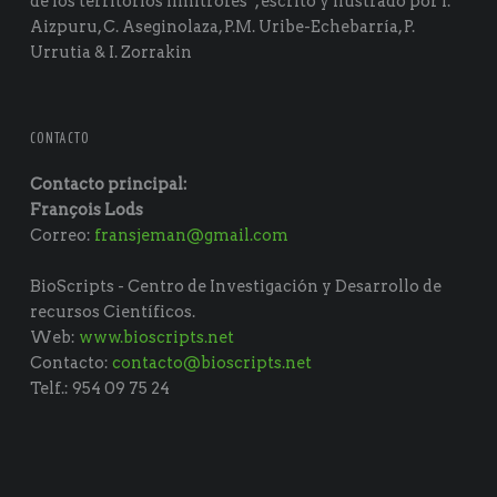
de los territorios limítrofes“, escrito y ilustrado por I.
Aizpuru, C. Aseginolaza, P.M. Uribe-Echebarría, P.
Urrutia & I. Zorrakin
CONTACTO
Contacto principal:
François Lods
Correo:
fransjeman@gmail.com
BioScripts - Centro de Investigación y Desarrollo de
recursos Científicos.
Web:
www.bioscripts.net
Contacto:
contacto@bioscripts.net
Telf.: 954 09 75 24