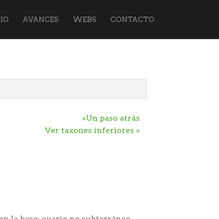
IO
AVANCES
WEBS
CONTACTO
«Un paso atrás
Ver taxones inferiores »
 en la base; ovario no subterráneo,