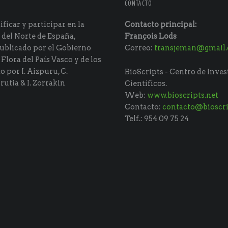
CONTACTO
ficar y participar en la
Contacto principal:
 del Norte de España,
François Lods
ublicado por el Gobierno
Correo:
fransjeman@gmail
 Flora del País Vasco y de los
do por I. Aizpuru, C.
BioScripts - Centro de Inves
rutia & I. Zorrakin
Científicos.
Web:
www.bioscripts.net
Contacto:
contacto@bioscri
Telf.: 954 09 75 24