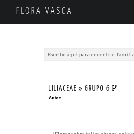
FLORA VASCA
LILIACEAE » GRUPO 6
Autor:
[Flores sobre tallos aéreos. solit