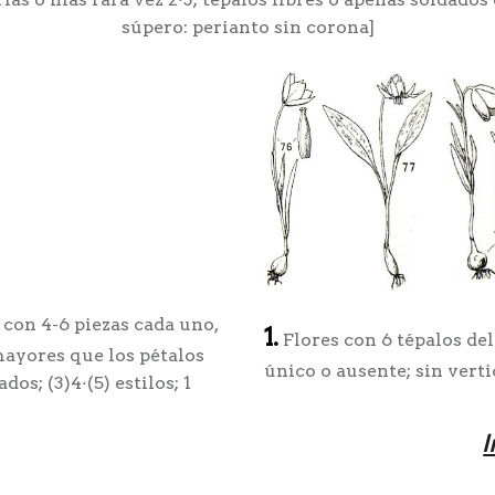
súpero: perianto sin corona]
 con 4-6 piezas cada uno,
1.
Flores con 6 tépalos del
mayores que los pétalos
único o ausente; sin verti
os; (3)4·(5) estilos; 1
I