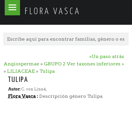
Flora
Skip
FLORA VASCA
Vasca
to
site
content
navigation
«Un paso atrás
Angiospermae
»
GRUPO 2
Ver taxones inferiores »
»
LILIACEAE
»
Tulipa
TULIPA
Autor:
C. von Linné,
Flora Vasca
:
Descripción género Tulipa