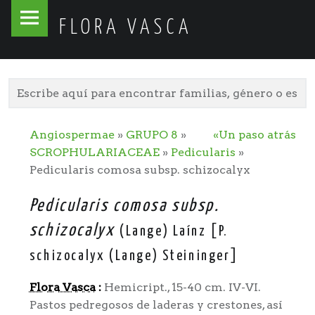
Flora
Skip
FLORA VASCA
Vasca
to
site
content
navigation
Angiospermae
»
GRUPO 8
»
«Un paso atrás
SCROPHULARIACEAE
»
Pedicularis
»
Pedicularis comosa subsp. schizocalyx
Pedicularis comosa subsp.
schizocalyx
(Lange) Laínz [P.
schizocalyx (Lange) Steininger]
Flora Vasca
:
Hemicript., 15-40 cm. IV-VI.
Pastos pedregosos de laderas y crestones, así