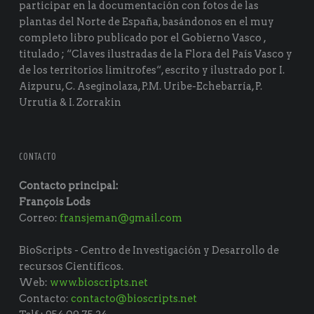
participar en la documentación con fotos de las
plantas del Norte de España, basándonos en el muy
completo libro publicado por el Gobierno Vasco ,
titulado ; “Claves ilustradas de la Flora del País Vasco y
de los territorios limítrofes“, escrito y ilustrado por I.
Aizpuru, C. Aseginolaza, P.M. Uribe-Echebarría, P.
Urrutia & I. Zorrakin
CONTACTO
Contacto principal:
François Lods
Correo:
fransjeman@gmail.com
BioScripts - Centro de Investigación y Desarrollo de
recursos Científicos.
Web:
www.bioscripts.net
Contacto:
contacto@bioscripts.net