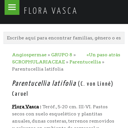
Flora
Skip
FLORA VASCA
Vasca
to
site
content
navigation
Angiospermae
»
GRUPO 8
»
«Un paso atrás
SCROPHULARIACEAE
»
Parentucellia
»
Parentucellia latifolia
Parentucellia latifolia
(C. von Linné)
Caruel
Flora Vasca
:
Teróf., 5-20 cm. III-VI. Pastos
secos con suelo esquelético y plantitas
anuales, dunas costeras, terrenos removidos