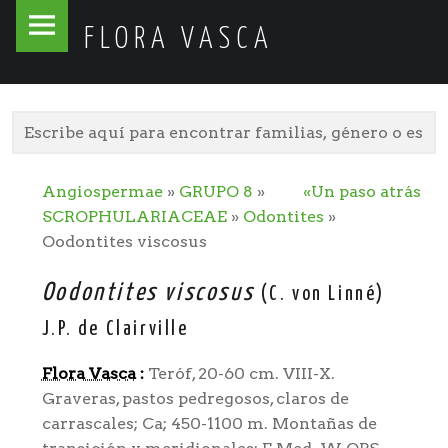
Flora
Skip
FLORA VASCA
Vasca
to
site
content
navigation
Angiospermae
»
GRUPO 8
»
«Un paso atrás
SCROPHULARIACEAE
»
Odontites
»
Oodontites viscosus
Oodontites viscosus
(C. von Linné)
J.P. de Clairville
Flora Vasca
:
Teróf, 20-60 cm. VIII-X.
Graveras, pastos pedregosos, claros de
carrascales; Ca; 450-1100 m. Montañas de