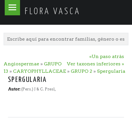
Flora
Skip
FLORA VASCA
Vasca
to
site
content
navigation
«Un paso atrás
Angiospermae
»
GRUPO
Ver taxones inferiores »
13
»
CARYOPHYLLACEAE
»
GRUPO 2
»
Spergularia
SPERGULARIA
Autor:
(Pers.) J & C. Presl,