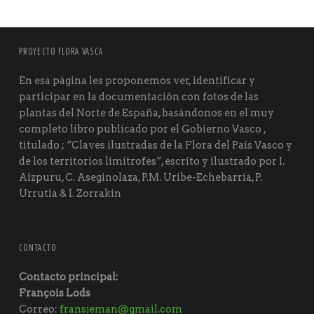
PROYECTO FLORA VASCA
En esa página les proponemos ver, identificar y
participar en la documentación con fotos de las
plantas del Norte de España, basándonos en el muy
completo libro publicado por el Gobierno Vasco ,
titulado ; “Claves ilustradas de la Flora del País Vasco y
de los territorios limítrofes“, escrito y ilustrado por I.
Aizpuru, C. Aseginolaza, P.M. Uribe-Echebarría, P.
Urrutia & I. Zorrakin
CONTACTO
Contacto principal:
François Lods
Correo:
fransjeman@gmail.com