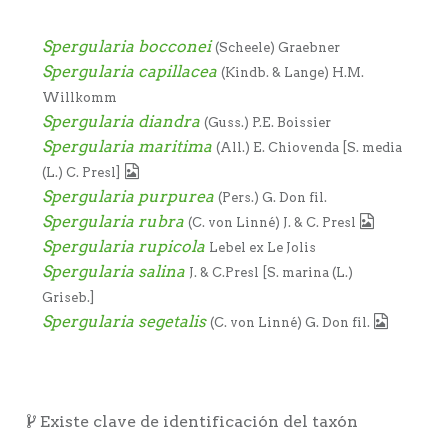
Spergularia bocconei
(Scheele) Graebner
Spergularia capillacea
(Kindb. & Lange) H.M.
Willkomm
Spergularia diandra
(Guss.) P.E. Boissier
Spergularia maritima
(All.) E. Chiovenda [S. media
(L.) C. Presl]
Spergularia purpurea
(Pers.) G. Don fil.
Spergularia rubra
(C. von Linné) J. & C. Presl
Spergularia rupicola
Lebel ex Le Jolis
Spergularia salina
J. & C.Presl [S. marina (L.)
Griseb.]
Spergularia segetalis
(C. von Linné) G. Don fil.
Existe clave de identificación del taxón