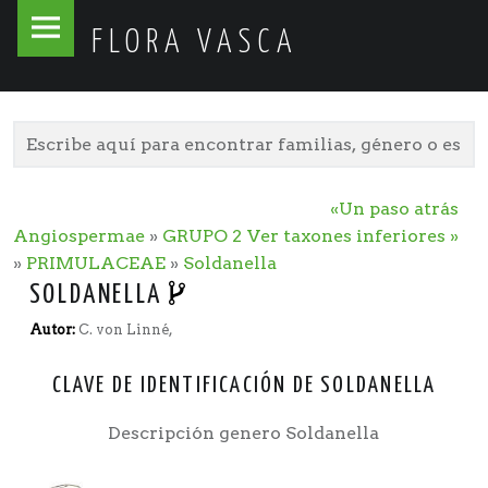
Flora
Skip
FLORA VASCA
Vasca
to
site
content
navigation
«Un paso atrás
Angiospermae
»
GRUPO 2
Ver taxones inferiores »
»
PRIMULACEAE
»
Soldanella
SOLDANELLA
Autor:
C. von Linné,
CLAVE DE IDENTIFICACIÓN DE SOLDANELLA
Descripción genero Soldanella