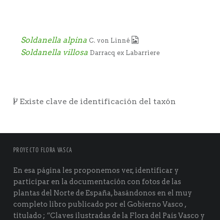
Soldanella alpina
C. von Linné
Soldanella villosa
Darracq ex Labarrìere
Existe clave de identificación del taxón
PROYECTO FLORA VASCA
En esa página les proponemos ver, identificar y
participar en la documentación con fotos de las
plantas del Norte de España, basándonos en el muy
completo libro publicado por el Gobierno Vasco ,
titulado ; “Claves ilustradas de la Flora del País Vasco y