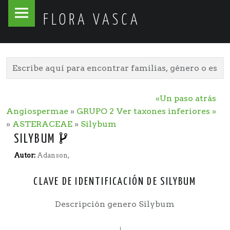
Flora
Skip
FLORA VASCA
Vasca
to
site
content
navigation
«Un paso atrás
Angiospermae
»
GRUPO 2
Ver taxones inferiores »
»
ASTERACEAE
»
Silybum
SILYBUM
Autor:
Adanson,
CLAVE DE IDENTIFICACIÓN DE SILYBUM
Descripción genero Silybum