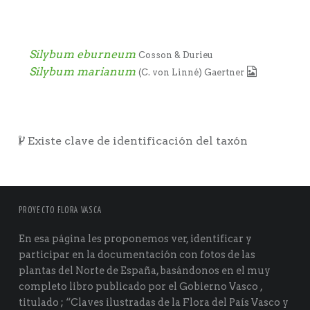
Silybum eburneum
Cosson & Durieu
Silybum marianum
(C. von Linné) Gaertner
Existe clave de identificación del taxón
PROYECTO FLORA VASCA
En esa página les proponemos ver, identificar y
participar en la documentación con fotos de las
plantas del Norte de España, basándonos en el muy
completo libro publicado por el Gobierno Vasco ,
titulado ; “Claves ilustradas de la Flora del País Vasco y