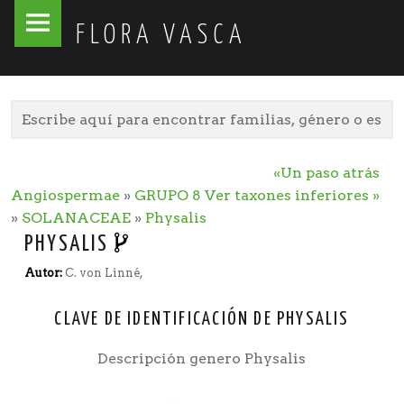
Flora
Skip
FLORA VASCA
Vasca
to
site
content
navigation
«Un paso atrás
Angiospermae
»
GRUPO 8
Ver taxones inferiores »
»
SOLANACEAE
»
Physalis
PHYSALIS
Autor:
C. von Linné,
CLAVE DE IDENTIFICACIÓN DE PHYSALIS
Descripción genero Physalis