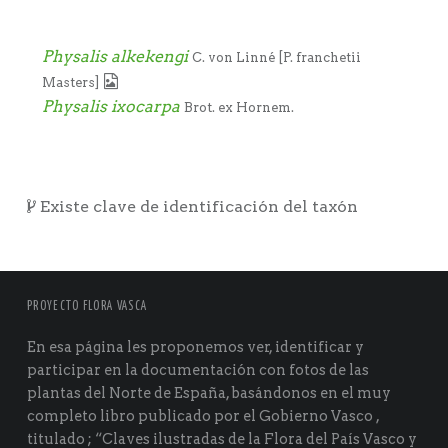
Physalis alkekengi
C. von Linné [P. franchetii
Masters]
Physalis ixocarpa
Brot. ex Hornem.
Existe clave de identificación del taxón
PROYECTO FLORA VASCA
En esa página les proponemos ver, identificar y
participar en la documentación con fotos de las
plantas del Norte de España, basándonos en el muy
completo libro publicado por el Gobierno Vasco ,
titulado ; “Claves ilustradas de la Flora del País Vasco y