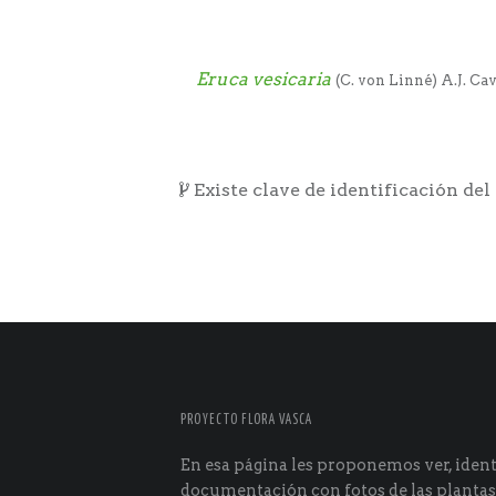
Eruca vesicaria
(C. von Linné) A.J. Cav
Existe clave de identificación del
PROYECTO FLORA VASCA
En esa página les proponemos ver, identi
documentación con fotos de las plantas