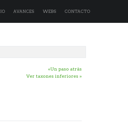
IO
AVANCES
WEBS
CONTACTO
«Un paso atrás
Ver taxones inferiores »