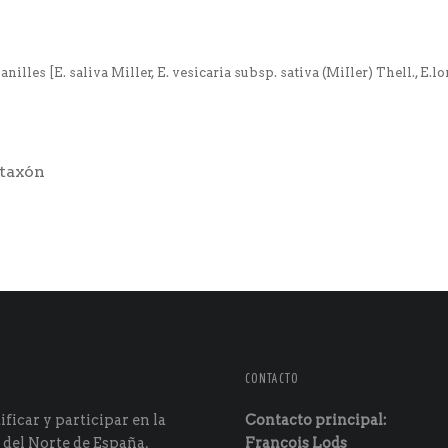
anilles [E. saliva Miller, E. vesicaria subsp. sativa (MiIler) Thell., E.l
 taxón
CONTACTO
ficar y participar en la
Contacto principal:
 del Norte de España,
François Lods