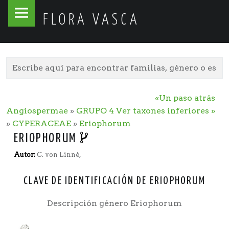
Flora
Skip
FLORA VASCA
Vasca
to
site
content
navigation
«Un paso atrás
Angiospermae
»
GRUPO 4
Ver taxones inferiores »
»
CYPERACEAE
»
Eriophorum
ERIOPHORUM
Autor:
C. von Linné,
CLAVE DE IDENTIFICACIÓN DE ERIOPHORUM
Descripción género Eriophorum