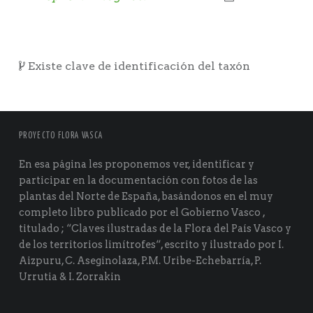
Existe clave de identificación del taxón
PROYECTO FLORA VASCA
En esa página les proponemos ver, identificar y
participar en la documentación con fotos de las
plantas del Norte de España, basándonos en el muy
completo libro publicado por el Gobierno Vasco ,
titulado ; “Claves ilustradas de la Flora del País Vasco y
de los territorios limítrofes“, escrito y ilustrado por I.
Aizpuru, C. Aseginolaza, P.M. Uribe-Echebarría, P.
Urrutia & I. Zorrakin