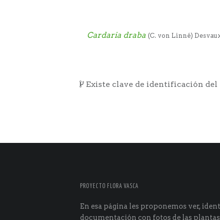
Cardaria draba
(C. von Linné) Desvau
Existe clave de identificación del
PROYECTO FLORA VASCA
En esa página les proponemos ver, identi
documentación con fotos de las plantas