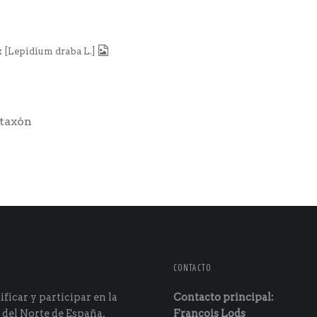
x [Lepidium draba L.]
 taxón
CONTACTO
ficar y participar en la
Contacto principal:
 del Norte de España,
François Lods