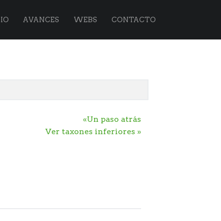
IO
AVANCES
WEBS
CONTACTO
«Un paso atrás
Ver taxones inferiores »