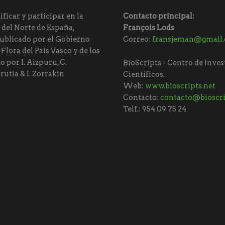
ficar y participar en la
Contacto principal:
 del Norte de España,
François Lods
ublicado por el Gobierno
Correo:
fransjeman@gmail
 Flora del País Vasco y de los
do por I. Aizpuru, C.
BioScripts - Centro de Inves
rutia & I. Zorrakin
Científicos.
Web:
www.bioscripts.net
Contacto:
contacto@bioscri
Telf.: 954 09 75 24