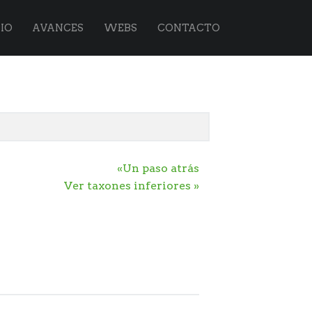
IO
AVANCES
WEBS
CONTACTO
«Un paso atrás
Ver taxones inferiores »