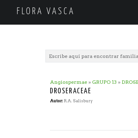
FLORA VASCA
Angiospermae
»
GRUPO 13
»
DROS
DROSERACEAE
Autor:
R.A. Salisbury