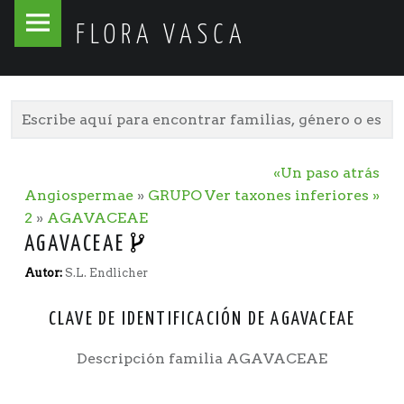
Flora
Skip
FLORA VASCA
Vasca
to
site
content
navigation
«Un paso atrás
Angiospermae
»
GRUPO
Ver taxones inferiores »
2
»
AGAVACEAE
AGAVACEAE
Autor:
S.L. Endlicher
CLAVE DE IDENTIFICACIÓN DE AGAVACEAE
Descripción familia AGAVACEAE