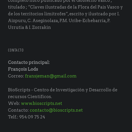
completo libro publicado por el Gobierno Vasco ,
titulado ; “Claves ilustradas de la Flora del País Vasco y
de los territorios limítrofes“, escrito y ilustrado por I.
Aizpuru, C. Aseginolaza, P.M. Uribe-Echebarría, P.
Urrutia & I. Zorrakin
CONTACTO
Contacto principal:
François Lods
Correo:
fransjeman@gmail.com
BioScripts - Centro de Investigación y Desarrollo de
recursos Científicos.
Web:
www.bioscripts.net
Contacto:
contacto@bioscripts.net
Telf.: 954 09 75 24