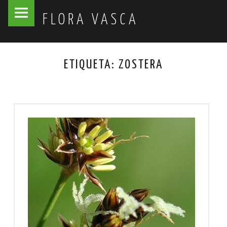
Flora
Skip
FLORA VASCA
Vasca
to
site
content
navigation
ETIQUETA:
ZOSTERA