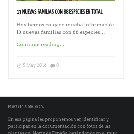
13 NUEVAS FAMILIAS CON 88 ESPECIES EN TOTAL
Hoy hemos colgado mucha informació :
13 nuevas familias con 88 especies…
"13
Continue reading
…
nuevas
familias
Comments:
5 May 2016
0
con
88
especies
en
total"
PROYECTO FLORA VASCA
En esa página les proponemos ver, identificar y
participar en la documentación con fotos de las
plantas del Norte de España, basándonos en el muy