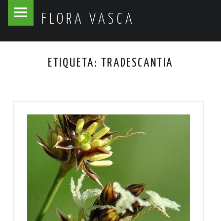
Flora
Skip
FLORA VASCA
Vasca
to
site
content
navigation
ETIQUETA:
TRADESCANTIA