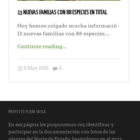
13 NUEVAS FAMILIAS CON 88 ESPECIES EN TOTAL
Hoy hemos colgado mucha informació :
13 nuevas familias con 88 especies…
"13
Continue reading
…
nuevas
familias
Comments:
5 May 2016
0
con
88
especies
en
total"
PROYECTO FLORA VASCA
En esa página les proponemos ver, identificar y
participar en la documentación con fotos de las
plantas del Norte de España, basándonos en el muy