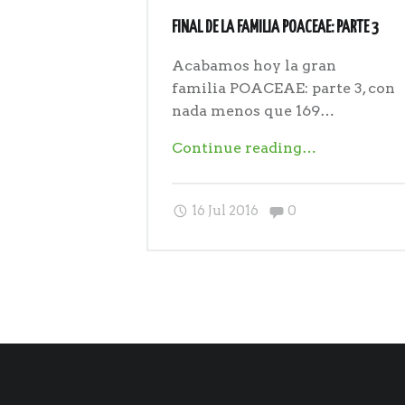
FINAL DE LA FAMILIA POACEAE: PARTE 3
Acabamos hoy la gran
familia POACEAE: parte 3, con
nada menos que 169…
"Final
Continue reading
…
de
la
Comments:
16 Jul 2016
0
familia
POACEAE:
parte
3"