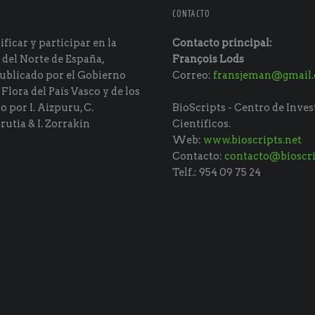
CONTACTO
ficar y participar en la
Contacto principal:
 del Norte de España,
François Lods
ublicado por el Gobierno
Correo:
fransjeman@gmail
 Flora del País Vasco y de los
do por I. Aizpuru, C.
BioScripts - Centro de Inves
rutia & I. Zorrakin
Científicos.
Web:
www.bioscripts.net
Contacto:
contacto@bioscri
Telf.: 954 09 75 24