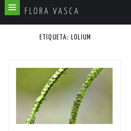
Flora
Skip
FLORA VASCA
Vasca
to
site
content
navigation
ETIQUETA:
LOLIUM