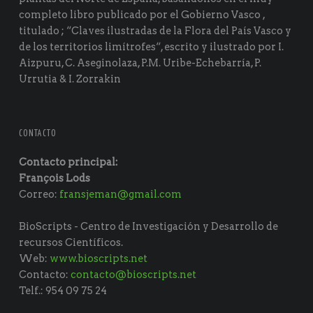
de
completo libro publicado por el Gobierno Vasco ,
todas."
titulado ; “Claves ilustradas de la Flora del País Vasco y
de los territorios limítrofes“, escrito y ilustrado por I.
Aizpuru, C. Aseginolaza, P.M. Uribe-Echebarría, P.
Urrutia & I. Zorrakin
CONTACTO
Contacto principal:
François Lods
Correo:
fransjeman@gmail.com
BioScripts - Centro de Investigación y Desarrollo de
recursos Científicos.
Web:
www.bioscripts.net
Contacto:
contacto@bioscripts.net
Telf.: 954 09 75 24