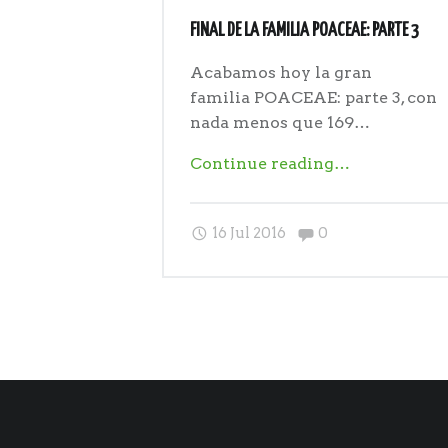
FINAL DE LA FAMILIA POACEAE: PARTE 3
Acabamos hoy la gran
familia POACEAE: parte 3, con
nada menos que 169…
"Final
Continue reading
…
de
la
Comments:
16 Jul 2016
0
familia
POACEAE:
parte
3"