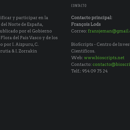
CONTACTO
ficar y participar en la
Contacto principal:
 del Norte de España,
François Lods
ublicado por el Gobierno
Correo:
fransjeman@gmail
 Flora del País Vasco y de los
do por I. Aizpuru, C.
BioScripts - Centro de Inves
rutia & I. Zorrakin
Científicos.
Web:
www.bioscripts.net
Contacto:
contacto@bioscri
Telf.: 954 09 75 24