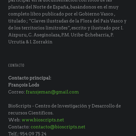
participar en la documentación con fotos de las
plantas del Norte de España, basándonos en el muy
completo libro publicado por el Gobierno Vasco ,
titulado ; “Claves ilustradas de la Flora del País Vasco y
de los territorios limítrofes“, escrito y ilustrado por I.
Aizpuru, C. Aseginolaza, P.M. Uribe-Echebarría, P.
Urrutia & I. Zorrakin
CONTACTO
Contacto principal:
François Lods
Correo:
fransjeman@gmail.com
BioScripts - Centro de Investigación y Desarrollo de
recursos Científicos.
Web:
www.bioscripts.net
Contacto:
contacto@bioscripts.net
Telf.: 954 09 75 24