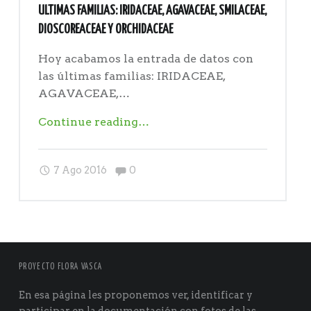
ULTIMAS FAMILIAS: IRIDACEAE, AGAVACEAE, SMILACEAE,
DIOSCOREACEAE Y ORCHIDACEAE
Hoy acabamos la entrada de datos con
las últimas familias: IRIDACEAE,
AGAVACEAE,…
"Ultimas
Continue reading
…
familias:
IRIDACEAE,
Comments:
7 Ago 2016
0
AGAVACEAE,
SMILACEAE,
DIOSCOREACEAE
y
ORCHIDACEAE"
PROYECTO FLORA VASCA
En esa página les proponemos ver, identificar y