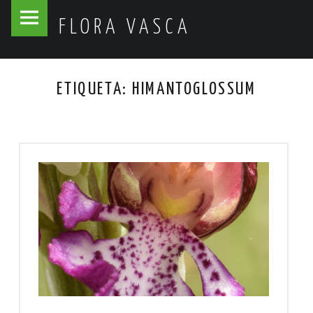
Flora
Skip
FLORA VASCA
Vasca
to
site
content
navigation
ETIQUETA:
HIMANTOGLOSSUM