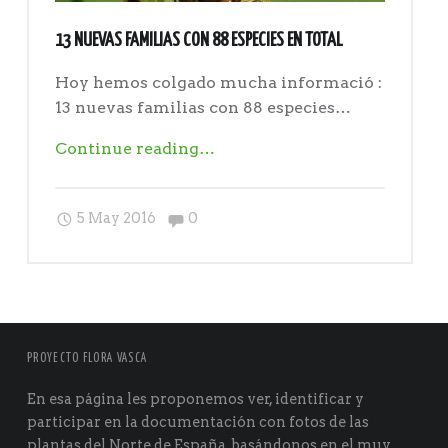
13 NUEVAS FAMILIAS CON 88 ESPECIES EN TOTAL
Hoy hemos colgado mucha informació :
13 nuevas familias con 88 especies…
"13
Continue reading
…
nuevas
familias
Comments:
5 May 2016
0
con
88
especies
en
total"
PROYECTO FLORA VASCA
En esa página les proponemos ver, identificar y
participar en la documentación con fotos de las
plantas del Norte de España, basándonos en el muy