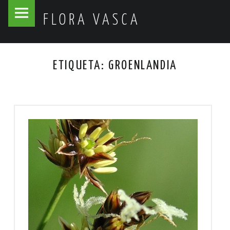
Flora
Skip
FLORA VASCA
Vasca
to
site
content
navigation
ETIQUETA:
GROENLANDIA