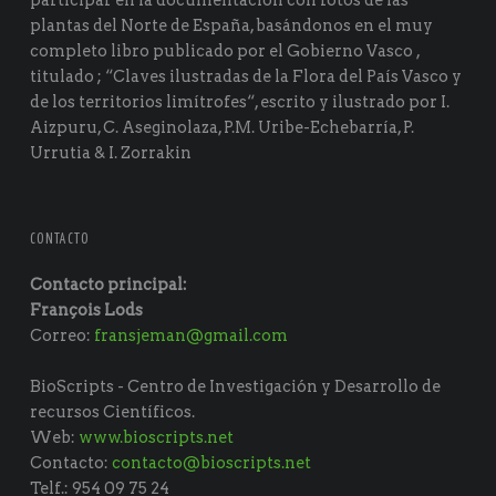
participar en la documentación con fotos de las
plantas del Norte de España, basándonos en el muy
completo libro publicado por el Gobierno Vasco ,
titulado ; “Claves ilustradas de la Flora del País Vasco y
de los territorios limítrofes“, escrito y ilustrado por I.
Aizpuru, C. Aseginolaza, P.M. Uribe-Echebarría, P.
Urrutia & I. Zorrakin
CONTACTO
Contacto principal:
François Lods
Correo:
fransjeman@gmail.com
BioScripts - Centro de Investigación y Desarrollo de
recursos Científicos.
Web:
www.bioscripts.net
Contacto:
contacto@bioscripts.net
Telf.: 954 09 75 24