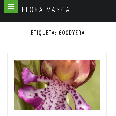
Flora
Skip
FLORA VASCA
Vasca
to
site
content
navigation
ETIQUETA:
GOODYERA