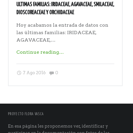
ULTIMAS FAMILIAS: IRIDACEAE, AGAVACEAE, SMILACEAE,
DIOSCOREACEAE Y ORCHIDACEAE
Hoy acabamos la entrada de datos con
las últimas familias: IRIDACEAE,
AGAVACEAE,…
"Ultimas
Continue reading
…
familias:
IRIDACEAE,
Comments:
7 Ago 2016
0
AGAVACEAE,
SMILACEAE,
DIOSCOREACEAE
y
ORCHIDACEAE"
PROYECTO FLORA VASCA
En esa página les proponemos ver, identificar y