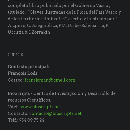
completo libro publicado por el Gobierno Vasco ,
titulado ; “Claves ilustradas de la Flora del País Vasco y
de los territorios limítrofes“, escrito y ilustrado por I.
Aizpuru, C. Aseginolaza, P.M. Uribe-Echebarría, P.
Urrutia & I. Zorrakin
CONTACTO
Contacto principal:
François Lods
Correo:
fransjeman@gmail.com
BioScripts - Centro de Investigación y Desarrollo de
recursos Científicos.
Web:
www.bioscripts.net
Contacto:
contacto@bioscripts.net
Telf.: 954 09 75 24