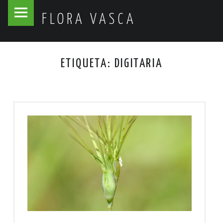
Flora
Skip
FLORA VASCA
Vasca
to
site
content
navigation
ETIQUETA:
DIGITARIA