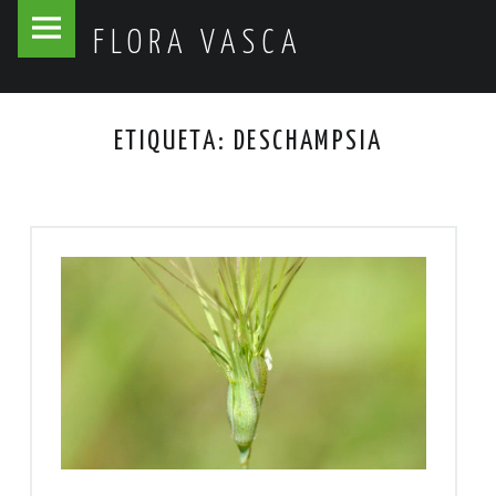
Flora
Skip
FLORA VASCA
Vasca
to
site
content
navigation
ETIQUETA:
DESCHAMPSIA