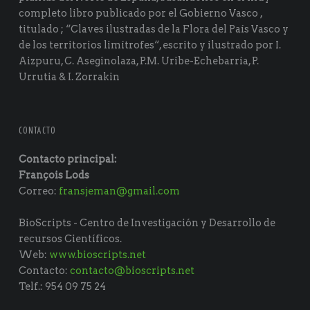
completo libro publicado por el Gobierno Vasco ,
titulado ; “Claves ilustradas de la Flora del País Vasco y
de los territorios limítrofes“, escrito y ilustrado por I.
Aizpuru, C. Aseginolaza, P.M. Uribe-Echebarría, P.
Urrutia & I. Zorrakin
CONTACTO
Contacto principal:
François Lods
Correo:
fransjeman@gmail.com
BioScripts - Centro de Investigación y Desarrollo de
recursos Científicos.
Web:
www.bioscripts.net
Contacto:
contacto@bioscripts.net
Telf.: 954 09 75 24