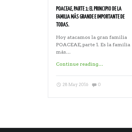
POACEAE, PARTE 1: EL PRINCIPIO DE LA
FAMILIA MÁS GRANDE E IMPORTANTE DE
TODAS.
Hoy atacamos la gran familia
POACEAE, parte 1. Es la familia
más…
"POACEAE,
Continue reading
…
parte
1:
Comments:
28 May 2016
0
el
principio
de
la
familia
más
grande