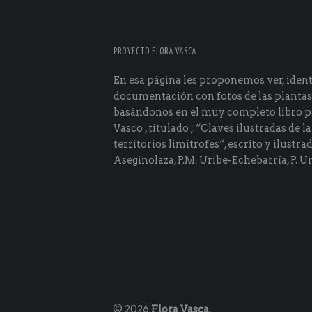
e
importante
de
PROYECTO FLORA VASCA
todas."
En esa página les proponemos ver, identi
documentación con fotos de las plantas
basándonos en el muy completo libro p
Vasco , titulado ; “Claves ilustradas de la
territorios limítrofes“, escrito y ilustra
Aseginolaza, P.M. Uribe-Echebarría, P. Ur
© 2026
Flora Vasca
.