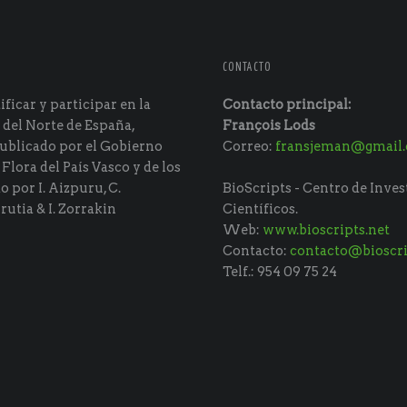
CONTACTO
ficar y participar en la
Contacto principal:
 del Norte de España,
François Lods
ublicado por el Gobierno
Correo:
fransjeman@gmail
 Flora del País Vasco y de los
do por I. Aizpuru, C.
BioScripts - Centro de Inves
rutia & I. Zorrakin
Científicos.
Web:
www.bioscripts.net
Contacto:
contacto@bioscri
Telf.: 954 09 75 24