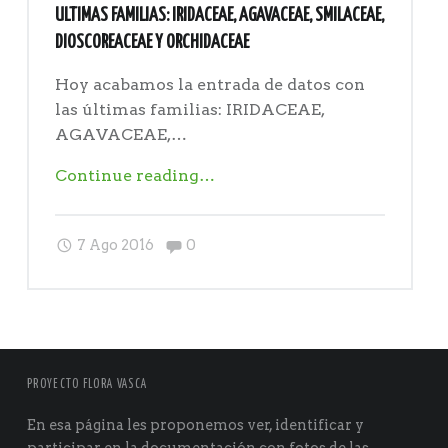
ULTIMAS FAMILIAS: IRIDACEAE, AGAVACEAE, SMILACEAE,
DIOSCOREACEAE Y ORCHIDACEAE
Hoy acabamos la entrada de datos con
las últimas familias: IRIDACEAE,
AGAVACEAE,…
"Ultimas
Continue reading
…
familias:
IRIDACEAE,
Comments:
7 Ago 2016
0
AGAVACEAE,
SMILACEAE,
DIOSCOREACEAE
y
ORCHIDACEAE"
PROYECTO FLORA VASCA
En esa página les proponemos ver, identificar y