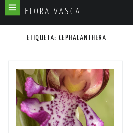
Flora
Skip
FLORA VASCA
Vasca
to
site
content
navigation
ETIQUETA:
CEPHALANTHERA