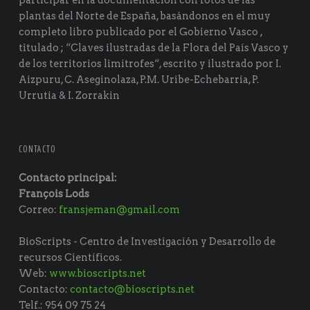
participar en la documentación con fotos de las
plantas del Norte de España, basándonos en el muy
completo libro publicado por el Gobierno Vasco ,
titulado ; “Claves ilustradas de la Flora del País Vasco y
de los territorios limítrofes“, escrito y ilustrado por I.
Aizpuru, C. Aseginolaza, P.M. Uribe-Echebarría, P.
Urrutia & I. Zorrakin
CONTACTO
Contacto principal:
François Lods
Correo:
fransjeman@gmail.com
BioScripts - Centro de Investigación y Desarrollo de
recursos Científicos.
Web:
www.bioscripts.net
Contacto:
contacto@bioscripts.net
Telf.: 954 09 75 24