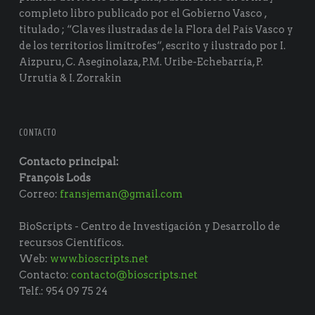
completo libro publicado por el Gobierno Vasco ,
titulado ; “Claves ilustradas de la Flora del País Vasco y
de los territorios limítrofes“, escrito y ilustrado por I.
Aizpuru, C. Aseginolaza, P.M. Uribe-Echebarría, P.
Urrutia & I. Zorrakin
CONTACTO
Contacto principal:
François Lods
Correo:
fransjeman@gmail.com
BioScripts - Centro de Investigación y Desarrollo de
recursos Científicos.
Web:
www.bioscripts.net
Contacto:
contacto@bioscripts.net
Telf.: 954 09 75 24