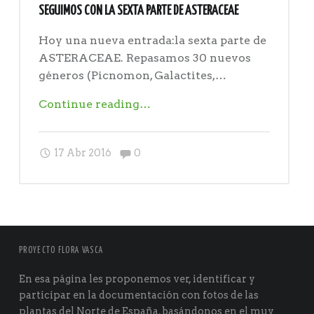
SEGUIMOS CON LA SEXTA PARTE DE ASTERACEAE
Hoy una nueva entrada:la sexta parte de
ASTERACEAE. Repasamos 30 nuevos
géneros (Picnomon, Galactites,…
"Seguimos
Continue reading
…
con
la
Comments:
17 Abr 2016
0
sexta
parte
de
ASTERACEAE"
PROYECTO FLORA VASCA
En esa página les proponemos ver, identificar y
participar en la documentación con fotos de las
plantas del Norte de España, basándonos en el muy