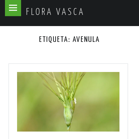
Flora
Skip
FLORA VASCA
Vasca
to
site
content
navigation
ETIQUETA:
AVENULA