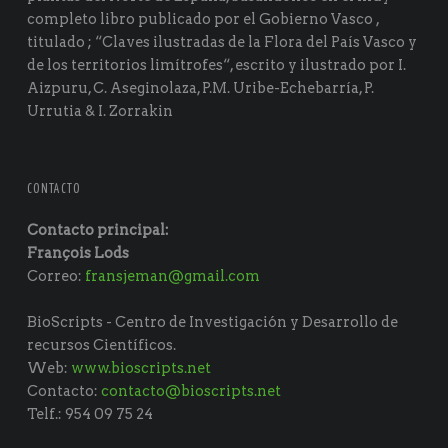
completo libro publicado por el Gobierno Vasco ,
titulado ; “Claves ilustradas de la Flora del País Vasco y
de los territorios limítrofes“, escrito y ilustrado por I.
Aizpuru, C. Aseginolaza, P.M. Uribe-Echebarría, P.
Urrutia & I. Zorrakin
CONTACTO
Contacto principal:
François Lods
Correo:
fransjeman@gmail.com
BioScripts - Centro de Investigación y Desarrollo de
recursos Científicos.
Web:
www.bioscripts.net
Contacto:
contacto@bioscripts.net
Telf.: 954 09 75 24