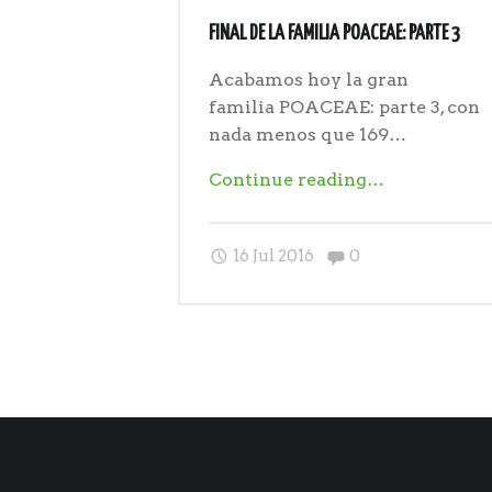
FINAL DE LA FAMILIA POACEAE: PARTE 3
Acabamos hoy la gran
familia POACEAE: parte 3, con
nada menos que 169…
"Final
Continue reading
…
de
la
Comments:
16 Jul 2016
0
familia
POACEAE:
parte
3"