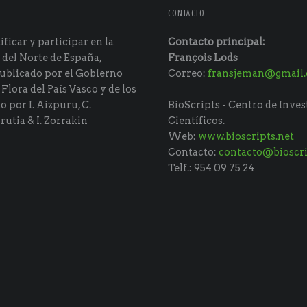
CONTACTO
ficar y participar en la
Contacto principal:
 del Norte de España,
François Lods
ublicado por el Gobierno
Correo:
fransjeman@gmail
 Flora del País Vasco y de los
do por I. Aizpuru, C.
BioScripts - Centro de Inves
rutia & I. Zorrakin
Científicos.
Web:
www.bioscripts.net
Contacto:
contacto@bioscri
Telf.: 954 09 75 24