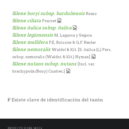
Silene boryi subsp. barduliensis
Romo
Silene ciliata
Pourret
Silene italica subsp. italica
Silene legionensis
M. Lagasca y Segura
Silene mellifera
P.E. Boissier & G.F. Reuter
Silene nemoralis
Waldst & Kit. [S. italica (L) Pers.
subsp. nemoralis (Waldst. & Kit.) Nyman]
Silene nutans subsp. nutans
[Incl. var.
brachypoda (Rouy) Cuatrec.]
Existe clave de identificación del taxón
PROYECTO FLORA VASCA