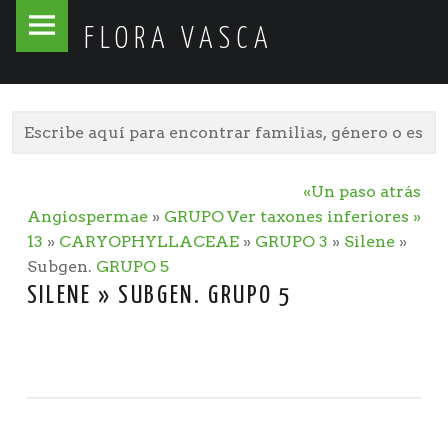
Flora
Skip
FLORA VASCA
Vasca
to
site
content
navigation
«Un paso atrás
Angiospermae
»
GRUPO
Ver taxones inferiores »
13
»
CARYOPHYLLACEAE
»
GRUPO 3
»
Silene
»
Subgen.
GRUPO 5
SILENE » SUBGEN. GRUPO 5