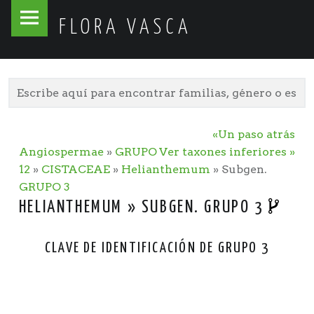
Flora
Skip
FLORA VASCA
Vasca
to
site
content
navigation
«Un paso atrás
Angiospermae
»
GRUPO
Ver taxones inferiores »
12
»
CISTACEAE
»
Helianthemum
» Subgen.
GRUPO 3
HELIANTHEMUM » SUBGEN. GRUPO 3
CLAVE DE IDENTIFICACIÓN DE GRUPO 3