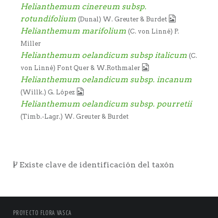
Helianthemum cinereum subsp.
rotundifolium
(Dunal) W. Greuter & Burdet
Helianthemum marifolium
(C. von Linné) P.
Miller
Helianthemum oelandicum subsp italicum
(C.
von Linné) Font Quer & W.Rothmaler
Helianthemum oelandicum subsp. incanum
(Willk.) G. López
Helianthemum oelandicum subsp. pourretii
(Timb.-Lagr.) W. Greuter & Burdet
Existe clave de identificación del taxón
PROYECTO FLORA VASCA